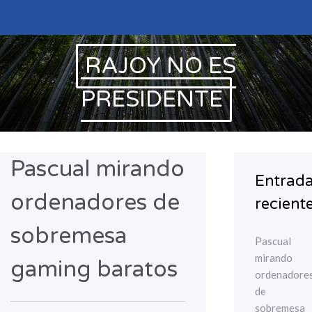
Skip
to
content
RAJOY NO ES
PRESIDENTE
Pascual mirando
Entrad
ordenadores de
recient
sobremesa
Pascual
mirando
gaming baratos
ordenadore
de
sobremesa